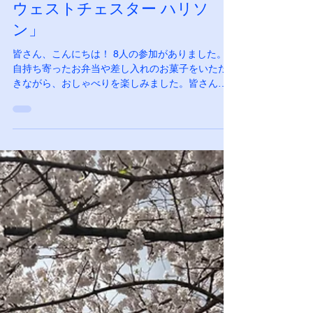
Apple Time
4月29日
4月29日「対面おしゃべり会＠
ウェストチェスター ハリソ
ン」
皆さん、こんにちは！ 8人の参加がありました。各
自持ち寄ったお弁当や差し入れのお菓子をいただ
きながら、おしゃべりを楽しみました。皆さんの
近況報告、夏休みの予定、OPWDDについて、アレ
ルギーの薬の話など、色々な話題で話に花が咲き
ました。 ご自宅を提供してくださった会員さん、
どうもありがとうございました！