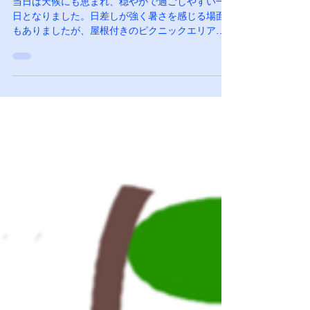
5月17日 公園で遊びながらお
しゃべりしましょう＠NJ
当日は天候にも恵まれ、穏やかで過ごしやすい一
日となりました。日差しが強く暑さを感じる場面
もありましたが、屋根付きのピクニックエリアを
全4テーブル確保でき、プライベート感のある心地
よい空間で過ごすことができました。 子供たちは
元気に遊び回り、たくさんの笑顔を見せてくれま
した。Kさんにご用意いただいたレモネードやアッ
プルのバルーンも大人気で、皆様それぞれのペー
スで食事や会話を楽しんでいただけたようです。
お子様に付き添われた親御様も、大変お疲れ様で
した。 総勢21名でした。 また皆様とご一緒できる
機会を楽しみにしております。