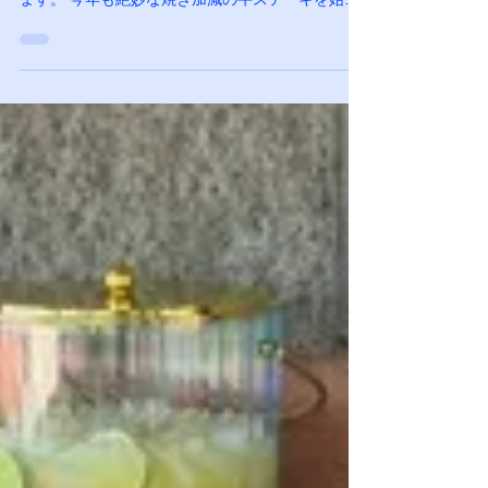
BBQを終えることができましたのでご報告いたし
ます。 今年も絶妙な焼き加減の牛ステーキを始
め、下味のついた豚肉に加えて新たに鶏肉が加わ
り、好評のイカ、エビはもちろん、BBQならでは
のトウモロコシとほくほくのサツマイモを堪能し
ました。焼き奉行のYさんをはじめ、グリルを囲ん
で素晴らしいチームワークでお父さんたちが大活
躍でした。お疲れ様でした。 毎年、運営委員でも
あるYさんとそのご家族皆さんには、当日お子さん
たちのスポーツや習い事などがある中、前日の仕
込み、当日のセットアップから最後のかたづけま
で、お子さん達もご一緒にご協力をいただき、本
当にありがとうございます。 毎年たくさんのカレ
ーとご飯を用意しますが、今年もあっという間に
なくなってしまいました。大量に作ってくださっ
たKさん、ありがとうございました。 今年は綿あ
め・コットンキャンディが復活しました。 子供
たちも楽しそうにくるくるとまわしながらフワフ
ワの綿あめを上手につくってました。 甘いもの
といえばBBQでのスモアは、子どもも大人もはず
せませんね。